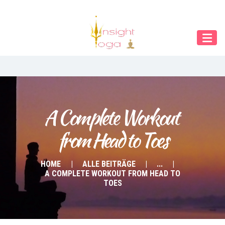
Our Menu
Home
About IY
What We Teach
Contact & Bookings
A Complete Workout 
from Head to Toes
English
Deutsch
HOME
ALLE BEITRÄGE
...
A COMPLETE WORKOUT FROM HEAD TO
TOES