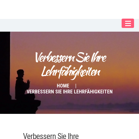
Our Menu
START
ÜBER UNS
Verbessern Sie Ihre 
UNTERRICHT
Lehrfähigkeiten
BUCHUNGEN
INDIEN RETREAT
HOME
VERBESSERN SIE IHRE LEHRFÄHIGKEITEN
English
Deutsch
Verbessern Sie Ihre