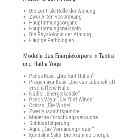
Die zentrale Rolle der Atmung
Zwei Arten von Atmung
Hauptatmungsorgane
Hauptatmungsmuskeln
Die Physiologie der Atmung
Häufige Pathologien
Modelle des Energiekörpers in Tantra
und Haṭha Yoga
Pañca Kośa: „Die fünf Hüllen“
Prāṇamaya-Kośa: „Die aus Lebenskraft
erschaffene Hülle
Nādīs: „Energiekanäle“
Panca Vāyu: „Die fünf Winde“
Cakras: ‚Die Wirbel‘
Zwei Aussichtspunkte
Moderne Forschungsversuche
Schlussfolgerung
Agni: „Das Verdauungsfeuer“
Kundalinī Śakti: Die ‚krumme Energie