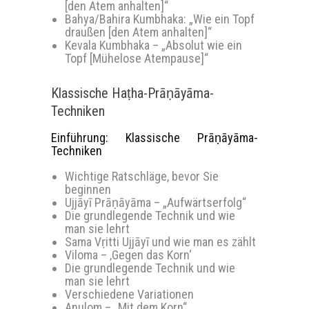
[den Atem anhalten]“
Bahya/Bahira Kumbhaka: „Wie ein Topf
draußen [den Atem anhalten]“
Kevala Kumbhaka – „Absolut wie ein
Topf [Mühelose Atempause]“
Klassische Haṭha-Prāṇāyāma-
Techniken
Einführung: Klassische Prāṇāyāma-
Techniken
Wichtige Ratschläge, bevor Sie
beginnen
Ujjāyī Prāṇāyāma – „Aufwärtserfolg“
Die grundlegende Technik und wie
man sie lehrt
Sama Vṛitti Ujjāyī und wie man es zählt
Viloma – ‚Gegen das Korn‘
Die grundlegende Technik und wie
man sie lehrt
Verschiedene Variationen
Anulom – „Mit dem Korn“