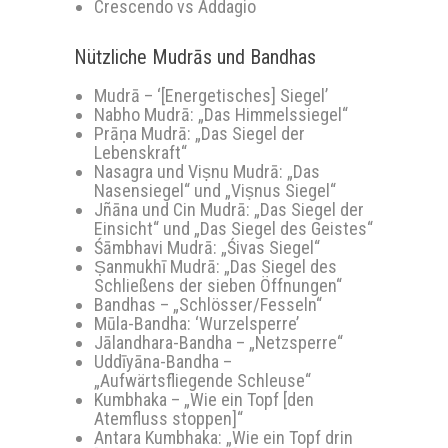
Crescendo vs Addagio
Nützliche Mudrās und Bandhas
Mudrā – ‘[Energetisches] Siegel’
Nabho Mudrā: „Das Himmelssiegel“
Prāṇa Mudrā: „Das Siegel der
Lebenskraft“
Nasagra und Viṣnu Mudrā: „Das
Nasensiegel“ und „Viṣnus Siegel“
Jñāna und Cin Mudrā: „Das Siegel der
Einsicht“ und „Das Siegel des Geistes“
Śāmbhavi Mudrā: „Śivas Siegel“
Ṣanmukhī Mudrā: „Das Siegel des
Schließens der sieben Öffnungen“
Bandhas – „Schlösser/Fesseln“
Mūla-Bandha: ‘Wurzelsperre’
Jālandhara-Bandha – „Netzsperre“
Uddīyāna-Bandha –
„Aufwärtsfliegende Schleuse“
Kumbhaka – „Wie ein Topf [den
Atemfluss stoppen]“
Antara Kumbhaka: „Wie ein Topf drin