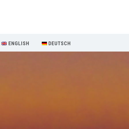
Our Menu
START
ENGLISH
DEUTSCH
ÜBER UNS
UNTERRICHT
BUCHUNGEN
INDIEN RETREAT
English