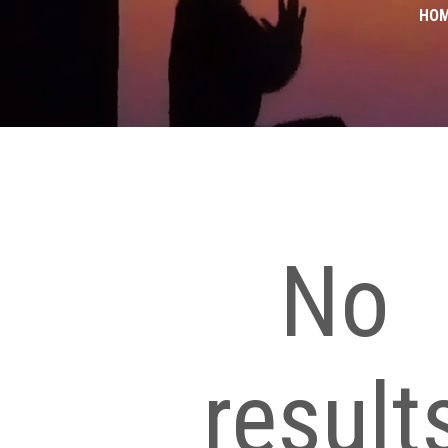
HO
No
result