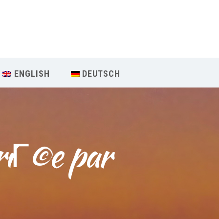
Our Menu
START
ENGLISH
DEUTSCH
ÜBER UNS
UNTERRICHT
riГ©e par 
BUCHUNGEN
INDIEN RETREAT
English