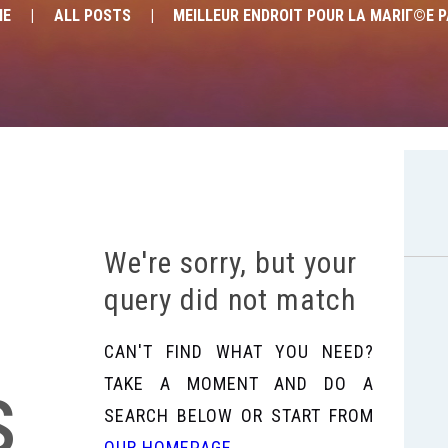
ME
ALL POSTS
MEILLEUR ENDROIT POUR LA MARIГ©E PA
We're sorry, but your
query did not match
CAN'T FIND WHAT YOU NEED?
s
TAKE A MOMENT AND DO A
SEARCH BELOW OR START FROM
OUR HOMEPAGE
.