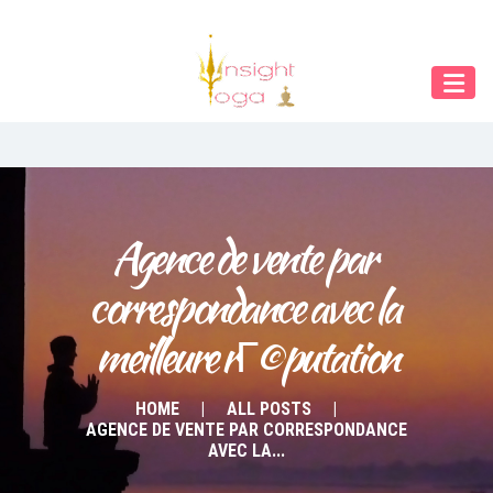
Our Menu
START
ÜBER UNS
UNTERRICHT
BUCHUNGEN
Agence de vente par 
correspondance avec la 
INDIEN RETREAT
meilleure rГ©putation
English
Deutsch
HOME
ALL POSTS
AGENCE DE VENTE PAR CORRESPONDANCE
AVEC LA...