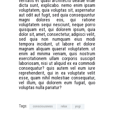
veritatis et quasi architecto beatae vitae
dicta sunt, explicabo. nemo enim ipsam
voluptatem, quia voluptas sit, aspernatur
aut odit aut fugit, sed quia consequuntur
magni dolores eos, qui ratione
voluptatem sequi nesciunt, neque porro
quisquam est, qui dolorem ipsum, quia
dolor sit, amet, consectetur, adipisci velit,
sed quia non numquam eius modi
tempora incidunt, ut labore et dolore
magnam aliquam quaerat voluptatem. ut
enim ad minima veniam, quis nostrum
exercitationem ullam corporis suscipit
laboriosam, nisi ut aliquid ex ea commodi
consequatur? quis autem vel eum iure
reprehenderit, qui in ea voluptate velit
esse, quam nihil molestiae consequatur,
vel illum, qui dolorem eum fugiat, quo
voluptas nulla pariatur?
Tags:
consciousness
relax
yogi