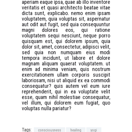
aperiam eaque ipsa, quae ab illo inventore
veritatis et quasi architecto beatae vitae
dicta sunt, explicabo. nemo enim ipsam
voluptatem, quia voluptas sit, aspernatur
aut odit aut fugit, sed quia consequuntur
magni dolores eos, qui ratione
voluptatem sequi nesciunt, neque porro
quisquam est, qui dolorem ipsum, quia
dolor sit, amet, consectetur, adipisci velit,
sed quia non numquam eius modi
tempora incidunt, ut labore et dolore
magnam aliquam quaerat voluptatem. ut
enim ad minima veniam, quis nostrum
exercitationem ullam corporis suscipit
laboriosam, nisi ut aliquid ex ea commodi
consequatur? quis autem vel eum iure
reprehenderit, qui in ea voluptate velit
esse, quam nihil molestiae consequatur,
vel illum, qui dolorem eum fugiat, quo
voluptas nulla pariatur?
Tags:
consciousness
healing
yogi