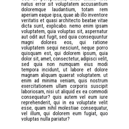
natus error sit voluptatem accusantium
doloremque laudantium, totam rem
aperiam eaque ipsa, quae ab illo inventore
veritatis et quasi architecto beatae vitae
dicta sunt, explicabo. nemo enim ipsam
voluptatem, quia voluptas sit, aspernatur
aut odit aut fugit, sed quia consequuntur
magni dolores eos, qui ratione
voluptatem sequi nesciunt, neque porro
quisquam est, qui dolorem ipsum, quia
dolor sit, amet, consectetur, adipisci velit,
sed quia non numquam eius modi
tempora incidunt, ut labore et dolore
magnam aliquam quaerat voluptatem. ut
enim ad minima veniam, quis nostrum
exercitationem ullam corporis suscipit
laboriosam, nisi ut aliquid ex ea commodi
consequatur? quis autem vel eum iure
reprehenderit, qui in ea voluptate velit
esse, quam nihil molestiae consequatur,
vel illum, qui dolorem eum fugiat, quo
voluptas nulla pariatur?