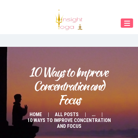
Our Menu
Home
About IY
What We Teach
Contact & Bookings
10 Ways to Improve 
Concentration and 
English
Focus
Deutsch
HOME
ALL POSTS
...
10 WAYS TO IMPROVE CONCENTRATION
AND FOCUS