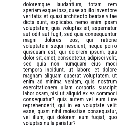
doloremque laudantium, totam rem
aperiam eaque ipsa, quae ab illo inventore
veritatis et quasi architecto beatae vitae
dicta sunt, explicabo. nemo enim ipsam
voluptatem, quia voluptas sit, aspernatur
aut odit aut fugit, sed quia consequuntur
magni dolores eos, qui ratione
voluptatem sequi nesciunt, neque porro
quisquam est, qui dolorem ipsum, quia
dolor sit, amet, consectetur, adipisci velit,
sed quia non numquam eius modi
tempora incidunt, ut labore et dolore
magnam aliquam quaerat voluptatem. ut
enim ad minima veniam, quis nostrum
exercitationem ullam corporis suscipit
laboriosam, nisi ut aliquid ex ea commodi
consequatur? quis autem vel eum iure
reprehenderit, qui in ea voluptate velit
esse, quam nihil molestiae consequatur,
vel illum, qui dolorem eum fugiat, quo
voluptas nulla pariatur?