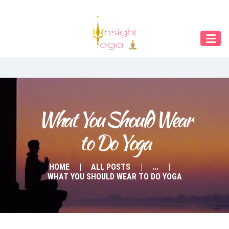
Our Menu
Home
About IY
What We Teach
Contact & Bookings
What You Should Wear 
to Do Yoga
English
Deutsch
HOME
ALL POSTS
...
WHAT YOU SHOULD WEAR TO DO YOGA