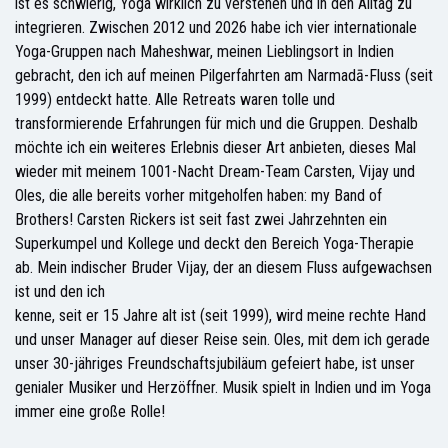
ist es schwierig, Yoga wirklich zu verstehen und in den Alltag zu
integrieren. Zwischen 2012 und 2026 habe ich vier internationale
Yoga-Gruppen nach Maheshwar, meinen Lieblingsort in Indien
gebracht, den ich auf meinen Pilgerfahrten am Narmadā-Fluss (seit
1999) entdeckt hatte. Alle Retreats waren tolle und
transformierende Erfahrungen für mich und die Gruppen. Deshalb
möchte ich ein weiteres Erlebnis dieser Art anbieten, dieses Mal
wieder mit meinem 1001-Nacht Dream-Team Carsten, Vijay und
Oles, die alle bereits vorher mitgeholfen haben: my Band of
Brothers! Carsten Rickers ist seit fast zwei Jahrzehnten ein
Superkumpel und Kollege und deckt den Bereich Yoga-Therapie
ab. Mein indischer Bruder Vijay, der an diesem Fluss aufgewachsen
ist und den ich
kenne, seit er 15 Jahre alt ist (seit 1999), wird meine rechte Hand
und unser Manager auf dieser Reise sein. Oles, mit dem ich gerade
unser 30-jähriges Freundschaftsjubiläum gefeiert habe, ist unser
genialer Musiker und Herzöffner. Musik spielt in Indien und im Yoga
immer eine große Rolle!