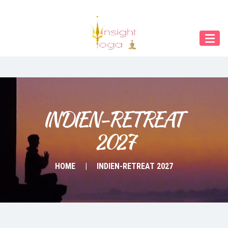
Our Menu
START
ÜBER UNS
UNTERRICHT
BUCHUNGEN
INDIEN-RETREAT 
2027
INDIEN RETREAT
English
HOME
INDIEN-RETREAT 2027
Deutsch